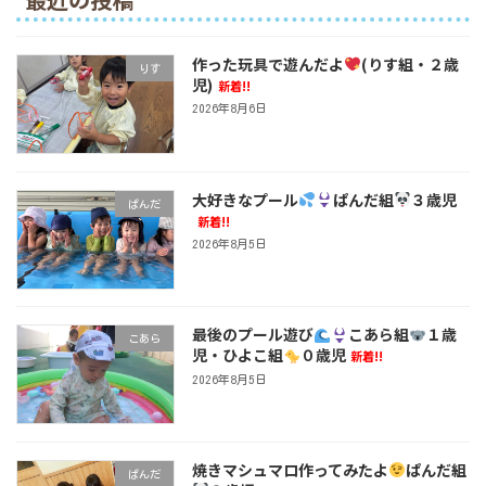
作った玩具で遊んだよ
(りす組・２歳
りす
児)
新着!!
2026年8月6日
大好きなプール
ぱんだ組
３歳児
ぱんだ
新着!!
2026年8月5日
最後のプール遊び
こあら組
１歳
こあら
児・ひよこ組
０歳児
新着!!
2026年8月5日
焼きマシュマロ作ってみたよ
ぱんだ組
ぱんだ