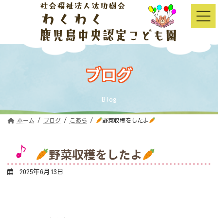
コ
ナ
ン
ビ
テ
ゲ
ン
ー
ツ
シ
へ
ョ
ス
ン
キ
に
ッ
移
ブログ
プ
動
Blog
ホーム
ブログ
こあら
野菜収穫をしたよ
野菜収穫をしたよ
2025年6月13日