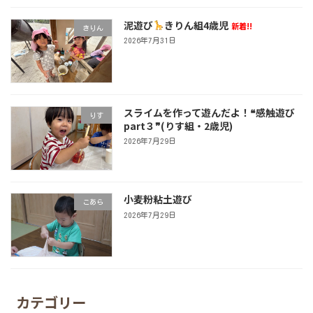
泥遊び
きりん組4歳児
新着!!
きりん
2026年7月31日
スライムを作って遊んだよ！❝感触遊び
りす
part３❞(りす組・2歳児)
2026年7月29日
小麦粉粘土遊び
こあら
2026年7月29日
カテゴリー