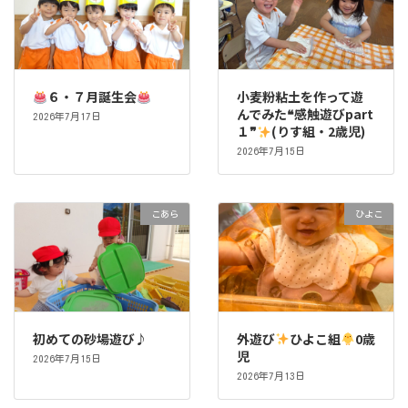
６・７月誕生会
小麦粉粘土を作って遊
んでみた❝感触遊びpart
2026年7月17日
１❞
(りす組・2歳児)
2026年7月15日
こあら
ひよこ
初めての砂場遊び♪
外遊び
ひよこ組
0歳
児
2026年7月15日
2026年7月13日