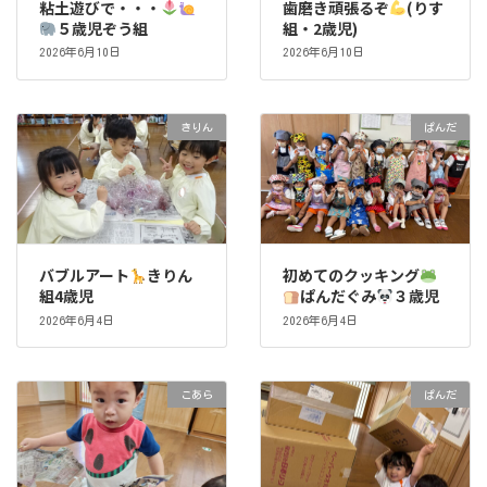
粘土遊びで・・・
歯磨き頑張るぞ
(りす
５歳児ぞう組
組・2歳児)
2026年6月10日
2026年6月10日
きりん
ぱんだ
バブルアート
きりん
初めてのクッキング
組4歳児
ぱんだぐみ
３歳児
2026年6月4日
2026年6月4日
こあら
ぱんだ