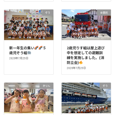
ぞう
全園児
新一年生の集い
５
2歳児りす組は屋上遊び
歳児ぞう組
中を想定しての避難訓
練を実施しました。(消
2026年7月25日
防立会)
2026年7月25日
きりん
ぞう