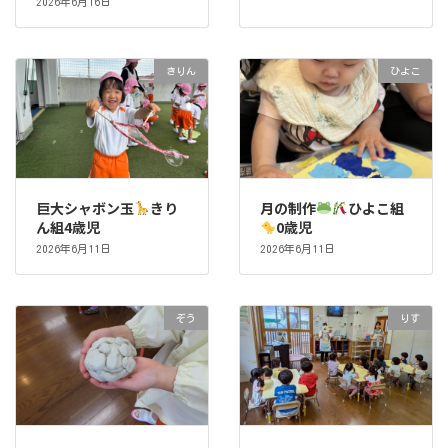
2026年6月16日
きりん
ひよこ
巨大シャボン玉
きり
月の制作
ひよこ組
ん組4歳児
0歳児
2026年6月11日
2026年6月11日
ぞう
りす