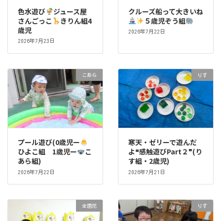
色水遊び
ジュース屋
クルーズ船って大きいね
さんごっこ
きりん組4
５歳児ぞう組
歳児
2026年7月22日
2026年7月23日
こあら
りす
プール遊び(0歳児ー
寒天・ゼリーで遊んだ
ひよこ組 1歳児ー
こ
よ❝感触遊びPart２❞(り
あら組)
す組・2歳児)
2026年7月22日
2026年7月21日
全園児
りす