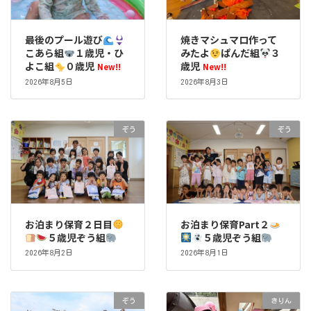
最後のプール遊び
焼きマシュマロ作って
こあら組
１歳児・ひ
みたよ
ぱんだ組
３
よこ組
０歳児
歳児
New!!
New!!
2026年8月5日
2026年8月3日
ぞう
ぞう
お泊まり保育２日目
お泊まり保育Part２
５歳児ぞう組
５歳児ぞう組
2026年8月2日
2026年8月1日
ぞう
きりん