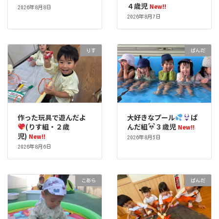
４歳児
New!!
2026年8月8日
2026年8月7日
りす
ぱんだ
作った玩具で遊んだよ
大好きなプール
ぱ
(りす組・２歳
んだ組
３歳児
New!!
児)
New!!
2026年8月5日
2026年8月6日
こあら
ぱんだ