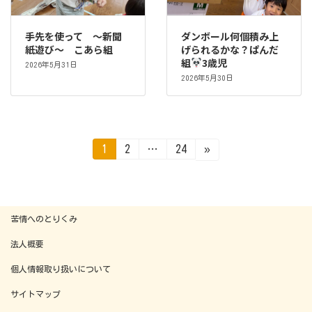
手先を使って ～新聞
ダンボール何個積み上
紙遊び～ こあら組
げられるかな？ぱんだ
組
3歳児
2026年5月31日
2026年5月30日
投
固
固
固
1
2
…
24
»
定
定
定
稿
ペ
ペ
ペ
ー
ー
ー
ジ
ジ
ジ
の
苦情へのとりくみ
ペ
法人概要
ー
個人情報取り扱いについて
ジ
サイトマップ
送