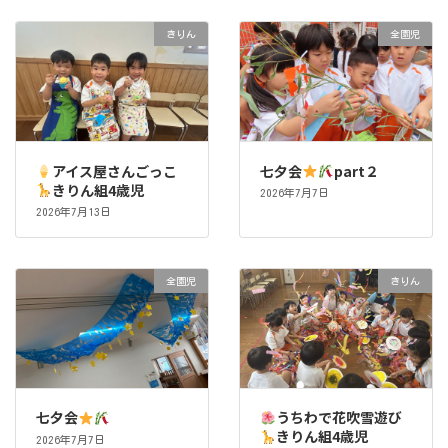
きりん
全園児
アイス屋さんごっこ
七夕会
part２
きりん組4歳児
2026年7月7日
2026年7月13日
全園児
きりん
七夕会
うちわで花吹雪遊び
きりん組4歳児
2026年7月7日