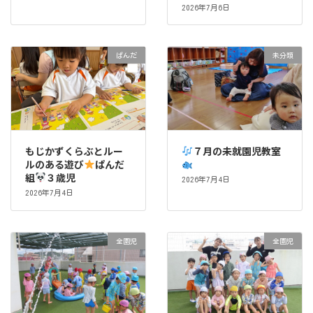
2026年7月6日
ぱんだ
未分類
もじかずくらぶとルー
７月の未就園児教室
ルのある遊び
ぱんだ
組
３歳児
2026年7月4日
2026年7月4日
全園児
全園児