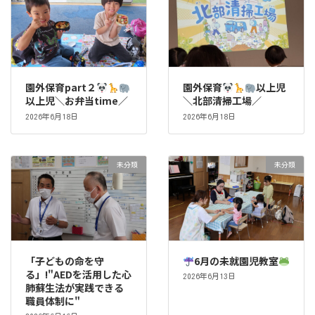
園外保育part２
園外保育
以上児
以上児＼お弁当time／
＼北部清掃工場／
2026年6月18日
2026年6月18日
未分類
未分類
「子どもの命を守
6月の未就園児教室
る」!"AEDを活用した心
2026年6月13日
肺蘇生法が実践できる
職員体制に"