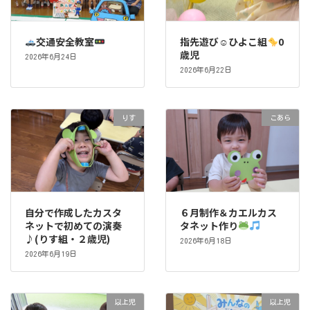
交通安全教室
指先遊び☺ひよこ組
0
歳児
2026年6月24日
2026年6月22日
りす
こあら
自分で作成したカスタ
６月制作＆カエルカス
ネットで初めての演奏
タネット作り
♪(りす組・２歳児)
2026年6月18日
2026年6月19日
以上児
以上児