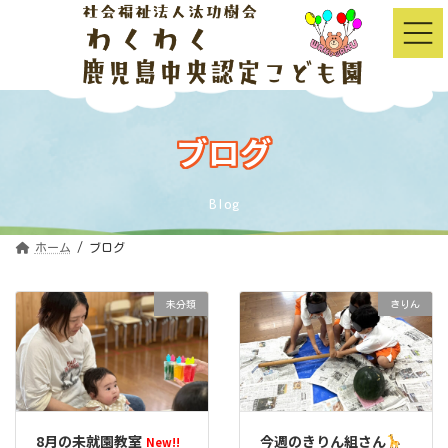
コ
ナ
ン
ビ
テ
ゲ
ン
ー
ツ
シ
へ
ョ
ス
ン
キ
に
ッ
移
ブログ
プ
動
Blog
ホーム
ブログ
未分類
きりん
8月の未就園教室
今週のきりん組さん
New!!