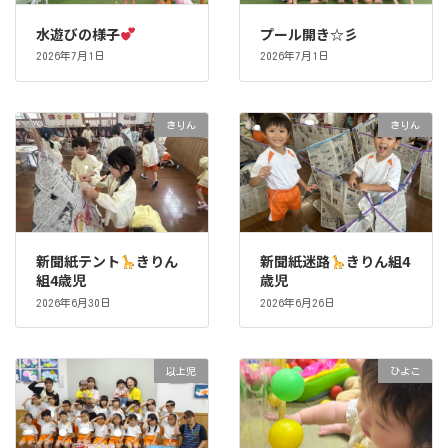
水遊びの様子
プール開き☆彡
2026年7月1日
2026年7月1日
きりん
きりん
新聞紙テント
きりん
新聞紙迷路
きりん組4
組4歳児
歳児
2026年6月30日
2026年6月26日
以上児
ひよこ