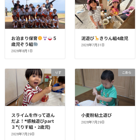
お泊まり保育
５
泥遊び
きりん組4歳児
歳児ぞう組
2026年7月31日
2026年8月1日
りす
こあら
スライムを作って遊ん
小麦粉粘土遊び
だよ！❝感触遊びpart
2026年7月29日
３❞(りす組・2歳児)
2026年7月29日