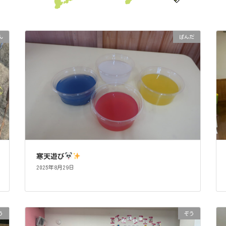
ん
ぱんだ
寒天遊び
2025年8月29日
う
ぞう