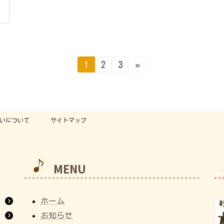
固
固
固
1
2
3
»
定
定
定
ペ
ペ
ペ
ー
ー
ー
ジ
ジ
ジ
いについて
サイトマップ
MENU
ホーム
お知らせ