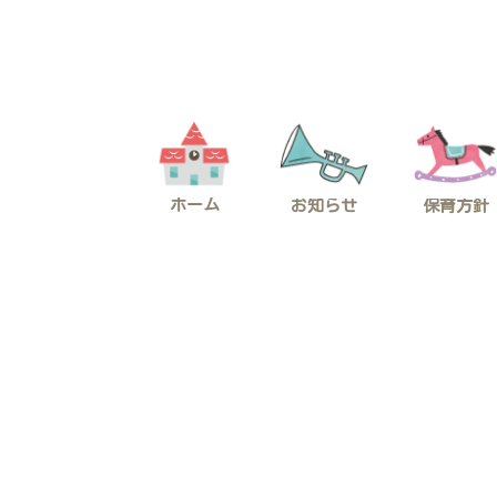
コ
ナ
ン
ビ
テ
ゲ
ン
ー
ツ
シ
へ
ョ
ス
ン
キ
に
ッ
移
プ
動
ホーム
お知らせ
保育方針