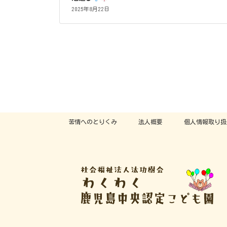
2025年8月22日
投
稿
の
苦情へのとりくみ
法人概要
個人情報取り扱
ペ
ー
ジ
送
り