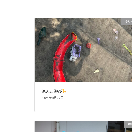
きり
泥んこ遊び
2025年8月29日
ぞ