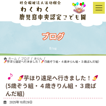
コ
ナ
ン
ビ
テ
ゲ
ン
ー
ツ
シ
へ
ョ
ス
ン
キ
に
ッ
移
ブログ
プ
動
Blog
ホーム
ブログ
きりん
芋ほり遠足へ行きました！
(5歳ぞう組・４歳きりん組・３歳ぱんだ組)
芋ほり遠足へ行きました！
(5歳ぞう組・４歳きりん組・３歳ぱ
んだ組)
2025年10月29日