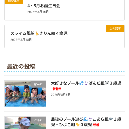
前の記事
4・5月お誕生日会
2026年5月15日
次の記事
スライム風船
きりん組４歳児
2026年5月18日
最近の投稿
大好きなプール
ぱんだ組
３歳児
ぱんだ
新着!!
2026年8月5日
最後のプール遊び
こあら組
１歳
こあら
児・ひよこ組
０歳児
新着!!