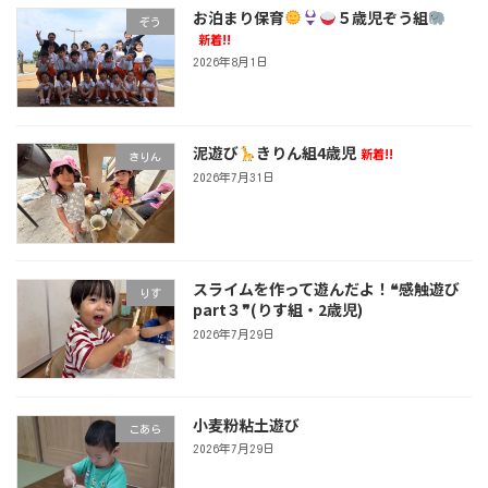
お泊まり保育
５歳児ぞう組
ぞう
新着!!
2026年8月1日
泥遊び
きりん組4歳児
新着!!
きりん
2026年7月31日
スライムを作って遊んだよ！❝感触遊び
りす
part３❞(りす組・2歳児)
2026年7月29日
小麦粉粘土遊び
こあら
2026年7月29日