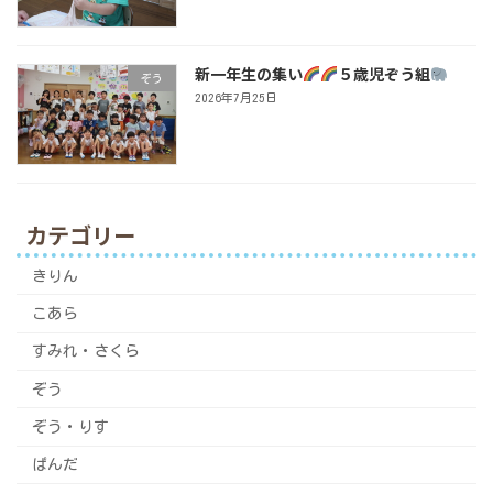
新一年生の集い
５歳児ぞう組
ぞう
2026年7月25日
カテゴリー
きりん
こあら
すみれ・さくら
ぞう
ぞう・りす
ぱんだ