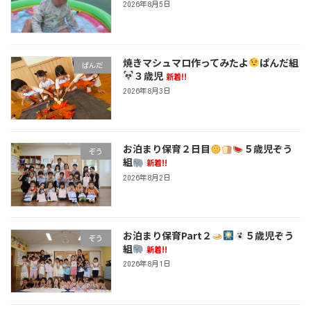
2026年8月5日
焼きマシュマロ作ってみたよ
ぱんだ組
ぱんだ
３歳児
新着!!
2026年8月3日
お泊まり保育２日目
５歳児ぞう
ぞう
組
新着!!
2026年8月2日
お泊まり保育Part２
５歳児ぞう
ぞう
組
新着!!
2026年8月1日