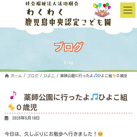
コ
ナ
ン
ビ
テ
ゲ
ン
ー
ツ
シ
へ
ョ
ス
ン
キ
に
ッ
移
ブログ
プ
動
Blog
ホーム
ブログ
ひよこ
薬師公園に行ったよ
ひよこ組
０歳児
薬師公園に行ったよ
ひよこ組
０歳児
2026年5月18日
今日は、久しぶりにお散歩へ行きました！