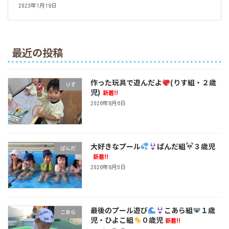
2023年1月19日
最近の投稿
作った玩具で遊んだよ
(りす組・２歳
りす
児)
新着!!
2026年8月6日
大好きなプール
ぱんだ組
３歳児
ぱんだ
新着!!
2026年8月5日
最後のプール遊び
こあら組
１歳
こあら
児・ひよこ組
０歳児
新着!!