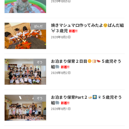
2026年8月5日
焼きマシュマロ作ってみたよ
ぱんだ組
ぱんだ
３歳児
新着!!
2026年8月3日
お泊まり保育２日目
５歳児ぞう
ぞう
組
新着!!
2026年8月2日
お泊まり保育Part２
５歳児ぞう
ぞう
組
新着!!
2026年8月1日