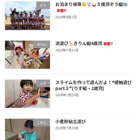
お泊まり保育
５歳児ぞう組
ぞう
新着!!
2026年8月1日
泥遊び
きりん組4歳児
新着!!
きりん
2026年7月31日
スライムを作って遊んだよ！❝感触遊び
りす
part３❞(りす組・2歳児)
2026年7月29日
小麦粉粘土遊び
こあら
2026年7月29日