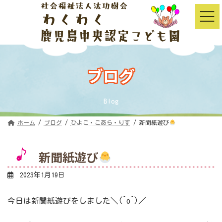
コ
ナ
ン
ビ
テ
ゲ
ン
ー
ツ
シ
へ
ョ
ス
ン
キ
に
ッ
移
ブログ
プ
動
Blog
ホーム
ブログ
ひよこ・こあら・りす
新聞紙遊び
新聞紙遊び
2023年1月19日
今日は新聞紙遊びをしました＼(^o^)／