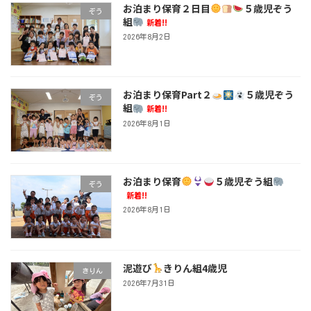
お泊まり保育２日目
５歳児ぞう
ぞう
組
新着!!
2026年8月2日
お泊まり保育Part２
５歳児ぞう
ぞう
組
新着!!
2026年8月1日
お泊まり保育
５歳児ぞう組
ぞう
新着!!
2026年8月1日
泥遊び
きりん組4歳児
きりん
2026年7月31日