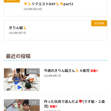
リクエストDAY
part2
2023年3月29日
次の記事
きりん組
2023年4月7日
最近の投稿
今週のきりん組さん
４歳児
新着!!
きりん
2026年8月7日
作った玩具で遊んだよ
(りす組・２歳
りす
児)
新着!!