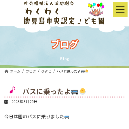
コ
ナ
ン
ビ
テ
ゲ
ン
ー
ツ
シ
へ
ョ
ス
ン
キ
に
ッ
移
ブログ
プ
動
Blog
ホーム
ブログ
ひよこ
バスに乗ったよ
バスに乗ったよ
2023年3月29日
今日は園のバスに乗りました