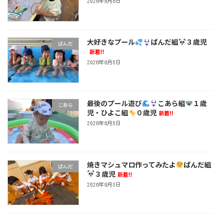
2026年8月6日
大好きなプール
ぱんだ組
３歳児
ぱんだ
新着!!
2026年8月5日
最後のプール遊び
こあら組
１歳
こあら
児・ひよこ組
０歳児
新着!!
2026年8月5日
焼きマシュマロ作ってみたよ
ぱんだ組
ぱんだ
３歳児
新着!!
2026年8月3日