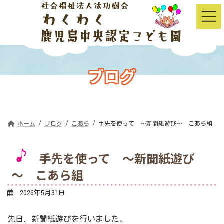
コ
ナ
ン
ビ
テ
ゲ
ン
ー
ツ
シ
へ
ョ
ス
ン
キ
に
ッ
移
ブログ
プ
動
Blog
ホーム
ブログ
こあら
手先を使って ～新聞紙遊び～ こあら組
手先を使って ～新聞紙遊び
～ こあら組
2026年5月31日
先日、新聞紙遊びを行いました。