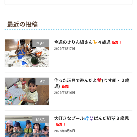
最近の投稿
今週のきりん組さん
４歳児
新着!!
きりん
2026年8月7日
作った玩具で遊んだよ
(りす組・２歳
りす
児)
新着!!
2026年8月6日
大好きなプール
ぱんだ組
３歳児
ぱんだ
新着!!
2026年8月5日