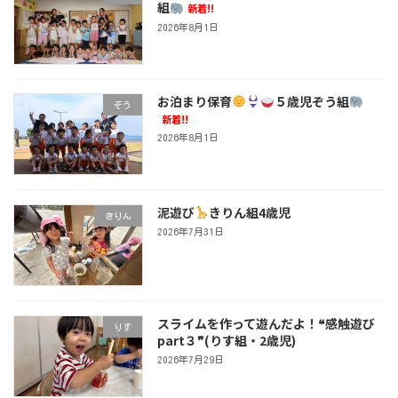
組
新着!!
2026年8月1日
お泊まり保育
５歳児ぞう組
ぞう
新着!!
2026年8月1日
泥遊び
きりん組4歳児
きりん
2026年7月31日
スライムを作って遊んだよ！❝感触遊び
りす
part３❞(りす組・2歳児)
2026年7月29日