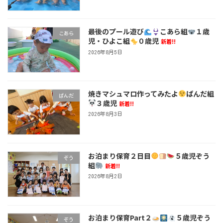
最後のプール遊び
こあら組
１歳
こあら
児・ひよこ組
０歳児
新着!!
2026年8月5日
焼きマシュマロ作ってみたよ
ぱんだ組
ぱんだ
３歳児
新着!!
2026年8月3日
お泊まり保育２日目
５歳児ぞう
ぞう
組
新着!!
2026年8月2日
お泊まり保育Part２
５歳児ぞう
ぞう