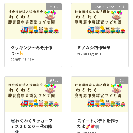
きりん
ひよこ・こあら・りす
クッキング～みそ汁作
ミノムシ制作🐿♥
り～
2020年11月16日
2020年11月16日
以上児
ぞう
わくわくサッカーフ
スイートポテトを作っ
ェス２０２０－秋の陣
たよ
ー
2020年11月6日