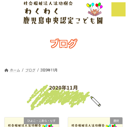
コ
ナ
ン
ビ
テ
ゲ
ン
ー
ツ
シ
へ
ョ
ス
ン
キ
に
ッ
移
ブログ
プ
動
Blog
ホーム
ブログ
2020年11月
2020年11月
ひよこ・こあら・りす
園児