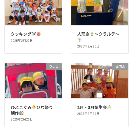
クッキング
人形劇
～クラルテ～
2025年2月27日
2025年2月26日
ひよこ
全園児
ひよこぐみ
ひな祭り
2月・3月誕生会
制作
2025年2月20日
2025年2月25日