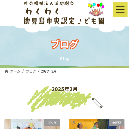
コ
ナ
ン
ビ
テ
ゲ
ン
ー
ツ
シ
へ
ョ
ス
ン
キ
に
ッ
移
ブログ
プ
動
Blog
ホーム
ブログ
2025年2月
2025年2月
ぱんだ
全園児