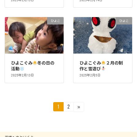
ひよこ
ひよこ
ひよこぐみ
冬の日の
ひよこぐみ
２月の制
活動
作と雪遊び
2025年2月13日
2025年2月5日
投
固
固
1
2
»
定
定
稿
ペ
ペ
ー
ー
ジ
ジ
の