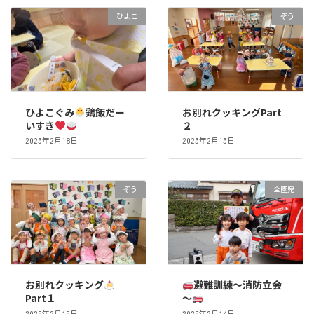
ひよこ
ぞう
ひよこぐみ
鶏飯だー
お別れクッキングPart
いすき
２
2025年2月18日
2025年2月15日
ぞう
全園児
お別れクッキング
避難訓練～消防立会
Part１
～
2025年2月15日
2025年2月14日