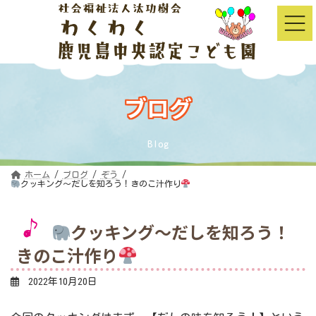
コ
ナ
ン
ビ
テ
ゲ
ン
ー
ツ
シ
へ
ョ
ス
ン
キ
に
ッ
移
ブログ
プ
動
Blog
ホーム
ブログ
ぞう
クッキング～だしを知ろう！きのこ汁作り
クッキング～だしを知ろう！
きのこ汁作り
2022年10月20日