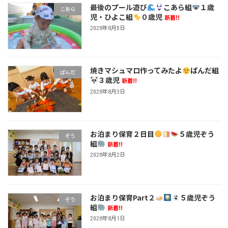
最後のプール遊び
こあら組
１歳
こあら
児・ひよこ組
０歳児
新着!!
2026年8月5日
焼きマシュマロ作ってみたよ
ぱんだ組
ぱんだ
３歳児
新着!!
2026年8月3日
お泊まり保育２日目
５歳児ぞう
ぞう
組
新着!!
2026年8月2日
お泊まり保育Part２
５歳児ぞう
ぞう
組
新着!!
2026年8月1日