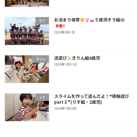
お泊まり保育
５歳児ぞう組
ぞう
新着!!
2026年8月1日
泥遊び
きりん組4歳児
きりん
2026年7月31日
スライムを作って遊んだよ！❝感触遊び
りす
part３❞(りす組・2歳児)
2026年7月29日