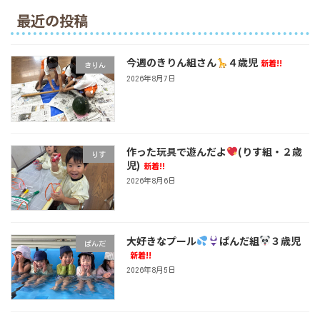
最近の投稿
今週のきりん組さん
４歳児
新着!!
きりん
2026年8月7日
作った玩具で遊んだよ
(りす組・２歳
りす
児)
新着!!
2026年8月6日
大好きなプール
ぱんだ組
３歳児
ぱんだ
新着!!
2026年8月5日