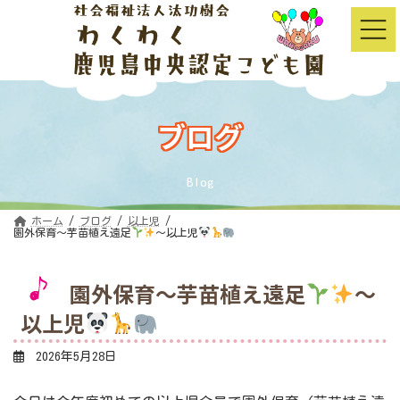
コ
ナ
ン
ビ
テ
ゲ
ン
ー
ツ
シ
へ
ョ
ス
ン
キ
に
ッ
移
ブログ
プ
動
Blog
ホーム
ブログ
以上児
園外保育～芋苗植え遠足
～以上児
園外保育～芋苗植え遠足
～
以上児
2026年5月28日