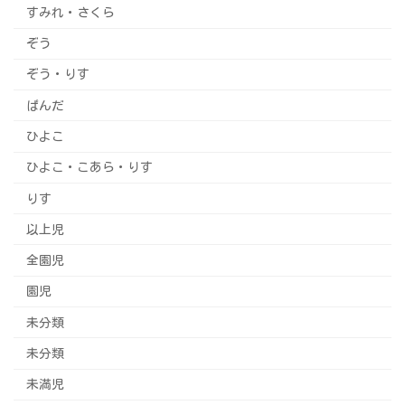
すみれ・さくら
ぞう
ぞう・りす
ぱんだ
ひよこ
ひよこ・こあら・りす
りす
以上児
全園児
園児
未分類
未分類
未満児