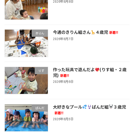
2026年8月8日
今週のきりん組さん
４歳児
新着!!
きりん
2026年8月7日
作った玩具で遊んだよ
(りす組・２歳
りす
児)
新着!!
2026年8月6日
大好きなプール
ぱんだ組
３歳児
ぱんだ
新着!!
2026年8月5日