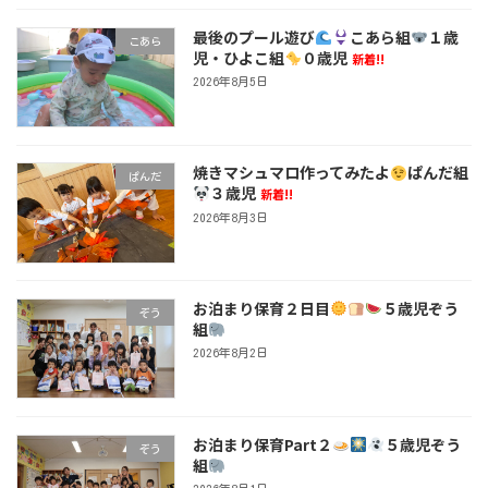
最後のプール遊び
こあら組
１歳
こあら
児・ひよこ組
０歳児
新着!!
2026年8月5日
焼きマシュマロ作ってみたよ
ぱんだ組
ぱんだ
３歳児
新着!!
2026年8月3日
お泊まり保育２日目
５歳児ぞう
ぞう
組
2026年8月2日
お泊まり保育Part２
５歳児ぞう
ぞう
組