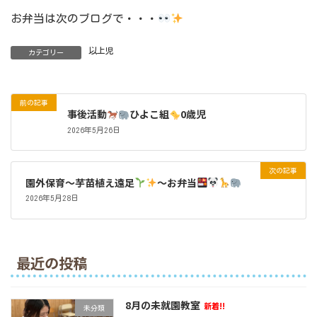
お弁当は次のブログで・・・
以上児
カテゴリー
前の記事
事後活動
ひよこ組
0歳児
2026年5月26日
次の記事
園外保育～芋苗植え遠足
～お弁当
2026年5月28日
最近の投稿
8月の未就園教室
新着!!
未分類