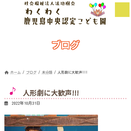
コ
ナ
ン
ビ
テ
ゲ
ン
ー
ツ
シ
へ
ョ
ス
ン
キ
に
ッ
移
ブログ
プ
動
Blog
ホーム
ブログ
未分類
人形劇に大歓声!!!
人形劇に大歓声!!!
2022年10月31日