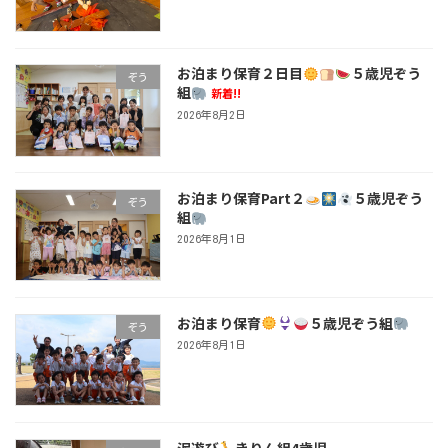
お泊まり保育２日目
５歳児ぞう
ぞう
組
新着!!
2026年8月2日
お泊まり保育Part２
５歳児ぞう
ぞう
組
2026年8月1日
お泊まり保育
５歳児ぞう組
ぞう
2026年8月1日
泥遊び
きりん組4歳児