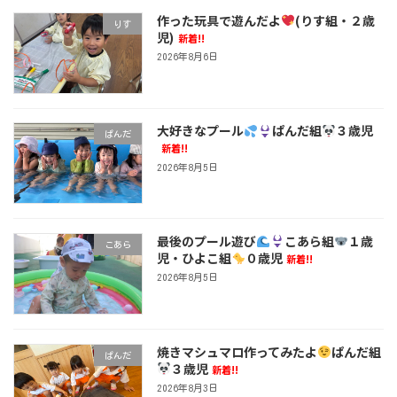
作った玩具で遊んだよ
(りす組・２歳
りす
児)
新着!!
2026年8月6日
大好きなプール
ぱんだ組
３歳児
ぱんだ
新着!!
2026年8月5日
最後のプール遊び
こあら組
１歳
こあら
児・ひよこ組
０歳児
新着!!
2026年8月5日
焼きマシュマロ作ってみたよ
ぱんだ組
ぱんだ
３歳児
新着!!
2026年8月3日