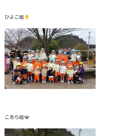
ひよこ組
こあら組