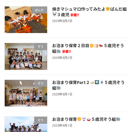
焼きマシュマロ作ってみたよ
ぱんだ組
ぱんだ
３歳児
新着!!
2026年8月3日
お泊まり保育２日目
５歳児ぞう
ぞう
組
新着!!
2026年8月2日
お泊まり保育Part２
５歳児ぞう
ぞう
組
2026年8月1日
お泊まり保育
５歳児ぞう組
ぞう
2026年8月1日