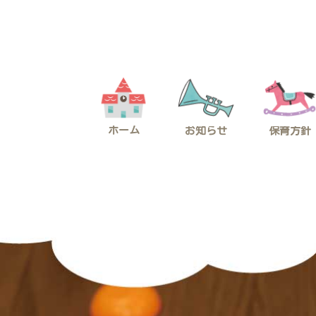
コ
ナ
ン
ビ
テ
ゲ
ン
ー
ツ
シ
へ
ョ
ス
ン
キ
に
ッ
移
プ
動
ホーム
お知らせ
保育方針