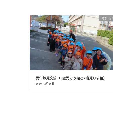
ぞう・り
異年齢児交流（5歳児ぞう組と2歳児りす組）
2026年2月20日