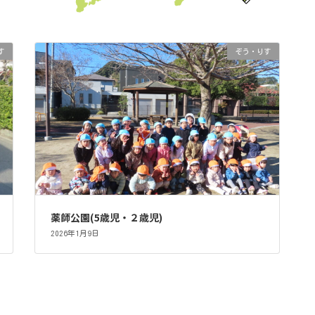
す
ぞう・りす
薬師公園(5歳児・２歳児)
2026年1月9日