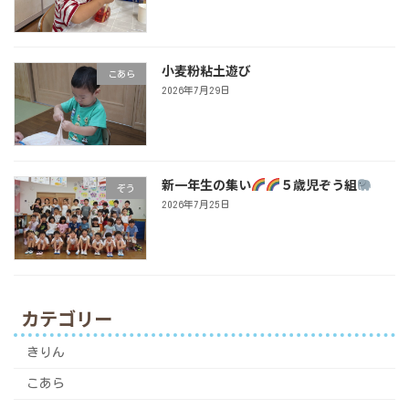
小麦粉粘土遊び
こあら
2026年7月29日
新一年生の集い
５歳児ぞう組
ぞう
2026年7月25日
カテゴリー
きりん
こあら