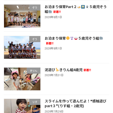
お泊まり保育Part２
５歳児ぞう
ぞう
組
新着!!
2026年8月1日
お泊まり保育
５歳児ぞう組
ぞう
新着!!
2026年8月1日
泥遊び
きりん組4歳児
新着!!
きりん
2026年7月31日
スライムを作って遊んだよ！❝感触遊び
りす
part３❞(りす組・2歳児)
2026年7月29日