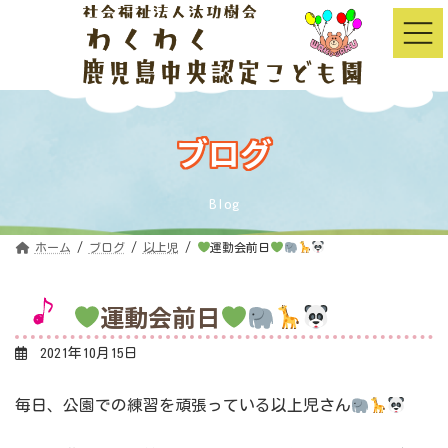
コ
ナ
ン
ビ
テ
ゲ
ン
ー
ツ
シ
へ
ョ
ス
ン
キ
に
ッ
移
ブログ
プ
動
Blog
ホーム
ブログ
以上児
運動会前日
運動会前日
2021年10月15日
毎日、公園での練習を頑張っている以上児さん