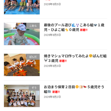
2026年8月5日
最後のプール遊び
こあら組
１歳
こあら
児・ひよこ組
０歳児
新着!!
2026年8月5日
焼きマシュマロ作ってみたよ
ぱんだ組
ぱんだ
３歳児
新着!!
2026年8月3日
お泊まり保育２日目
５歳児ぞう
ぞう
組
新着!!
2026年8月2日