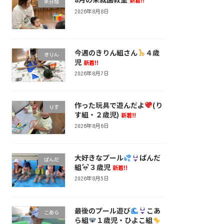
新着!!
未分類
2026年8月8日
今週のきりん組さん
４歳
きりん
児
新着!!
2026年8月7日
作った玩具で遊んだよ
(り
りす
す組・２歳児)
新着!!
2026年8月6日
大好きなプール
ぱんだ
ぱんだ
組
３歳児
新着!!
2026年8月5日
最後のプール遊び
こあ
こあら
ら組
１歳児・ひよこ組