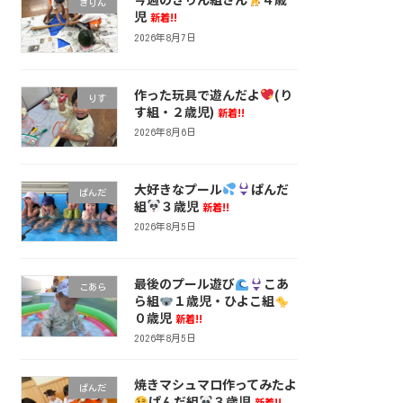
きりん
児
新着!!
2026年8月7日
作った玩具で遊んだよ
(り
りす
す組・２歳児)
新着!!
2026年8月6日
大好きなプール
ぱんだ
ぱんだ
組
３歳児
新着!!
2026年8月5日
最後のプール遊び
こあ
こあら
ら組
１歳児・ひよこ組
０歳児
新着!!
2026年8月5日
焼きマシュマロ作ってみたよ
ぱんだ
ぱんだ組
３歳児
新着!!