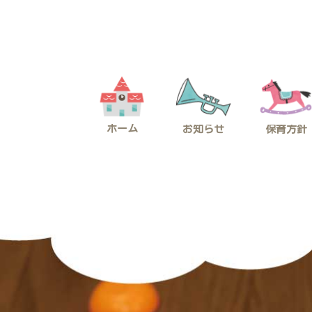
コ
ナ
ン
ビ
テ
ゲ
ン
ー
ツ
シ
へ
ョ
ス
ン
キ
に
ッ
移
プ
動
ホーム
お知らせ
保育方針