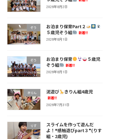
2026年8月2日
お泊まり保育Part２
ぞう
５歳児ぞう組
新着!!
2026年8月1日
お泊まり保育
５歳児
ぞう
ぞう組
新着!!
2026年8月1日
泥遊び
きりん組4歳児
きりん
新着!!
2026年7月31日
スライムを作って遊んだ
りす
よ！❝感触遊びpart３❞(りす
組・2歳児)