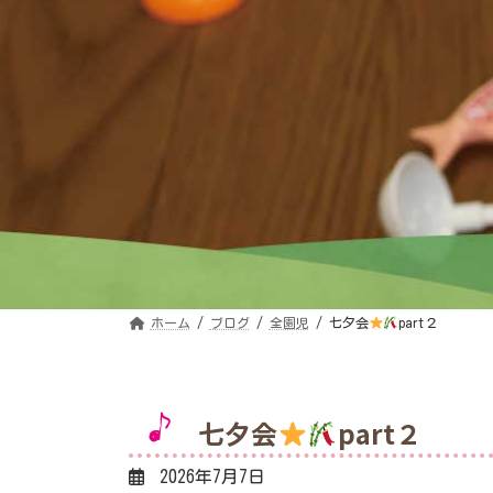
ホーム
ブログ
全園児
七夕会
part２
七夕会
part２
2026年7月7日