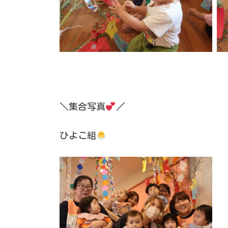
＼集合写真
／
ひよこ組