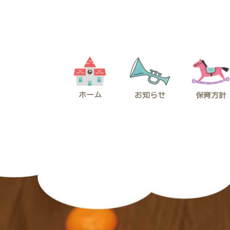
コ
ナ
ン
ビ
テ
ゲ
ン
ー
ツ
シ
へ
ョ
ス
ン
キ
に
ッ
移
プ
動
ホーム
お知らせ
保育方針