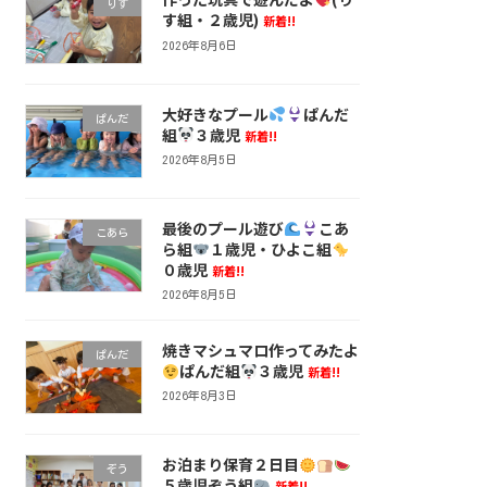
りす
す組・２歳児)
新着!!
2026年8月6日
大好きなプール
ぱんだ
ぱんだ
組
３歳児
新着!!
2026年8月5日
最後のプール遊び
こあ
こあら
ら組
１歳児・ひよこ組
０歳児
新着!!
2026年8月5日
焼きマシュマロ作ってみたよ
ぱんだ
ぱんだ組
３歳児
新着!!
2026年8月3日
お泊まり保育２日目
ぞう
５歳児ぞう組
新着!!